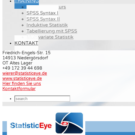
TRAINING
SPSS Crash-Kurs
SPSS Syntax I
SPSS Syntax II
Induktive Statistik
Tabellierung mit SPSS
Multivariate Statistik
KONTAKT
Friedrich-Engels-Str. 15
14913 Niedergörsdorf
OT Altes Lager
+49 172 39 44 698
wierer@statisticeye.de
www.statisticeye.de
Hier finden Sie uns
Kontaktformular
Home
Training
SPSS Syntax I